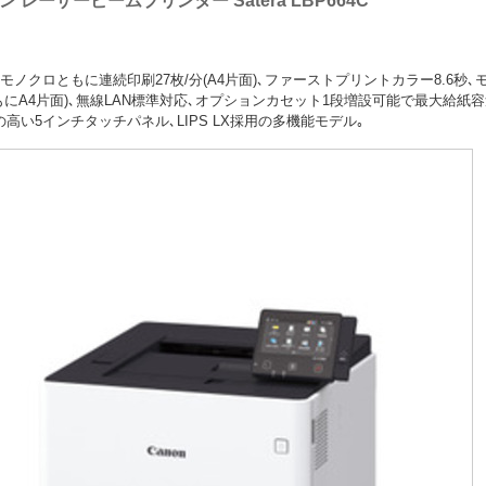
 レーザービームプリンター Satera LBP664C
モノクロともに連続印刷27枚/分(A4片面)､ファーストプリントカラー8.6秒､モ
もにA4片面)､無線LAN標準対応､オプションカセット1段増設可能で最大給紙容量
高い5インチタッチパネル､LIPS LX採用の多機能モデル｡