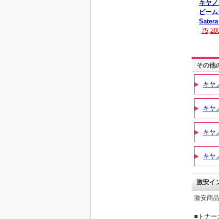
キヤノ
ビーム
Sater
75,2
その他
キヤ
キヤ
キヤ
キヤ
激安イ
激安商
■トナー