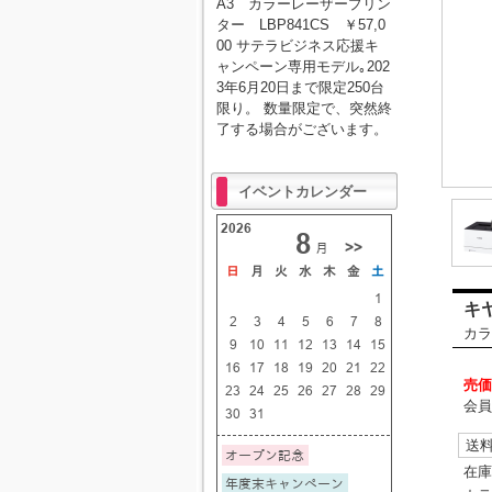
A3 カラーレーザープリン
ター LBP841CS ￥57,0
00 サテラビジネス応援キ
ャンペーン専用モデル｡202
3年6月20日まで限定250台
限り。 数量限定で、突然終
了する場合がございます。
イベントカレンダー
キヤ
カラ
売価
会員
送
在庫