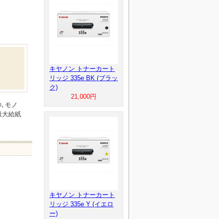
キヤノン トナーカート
リッジ 335e BK (ブラッ
ク)
21,000円
秒､モノ
最大給紙
キヤノン トナーカート
リッジ 335e Y (イエロ
ー)