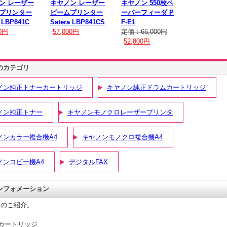
ン レーザー
キヤノン レーザー
キヤノン 550枚ペ
プリンター
ビームプリンター
ーパーフィーダ P
a LBP841C
Satera LBP841CS
F-E1
00円
57,000円
定価：66,000円
52,800円
のカテゴリ
ノン純正トナーカートリッジ
キヤノン純正ドラムカートリッジ
ノン純正トナー
キヤノンモノクロレーザープリンタ
ノンカラー複合機A4
キヤノンモノクロ複合機A4
ノンコピー機A4
デジタルFAX
ンフォメーション
品のご紹介。
カートリッジ