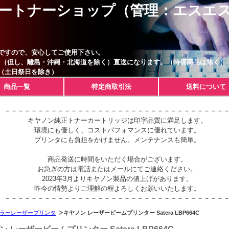
ートナーショップ（管理：エスエ
ですので、安心してご使用下さい。
。（但し、離島・沖縄・北海道を除く）直送になります。（特価商品は除く）
（土日祭日を除き）
商品一覧
特定商取引法
送料について
－－－－－－－－－－－－－－－－－－－－－－－－－－－－－－－－－
キヤノン純正トナーカートリッジは印字品質に満足します。
環境にも優しく、コストパフォマンスに優れています。
プリンタにも負担をかけません。メンテナンスも簡単。
商品発送に時間をいただく場合がございます。
お急ぎの方は電話またはメールにてご連絡ください。
2023年3月よりキヤノン製品の値上げがあります。
昨今の情勢よりご理解の程よろしくお願いいたします。
－－－－－－－－－－－－－－－－－－－－－－－－－－－－－－－－－
ラーレーザープリンタ
キヤノン レーザービームプリンター Satera LBP664C