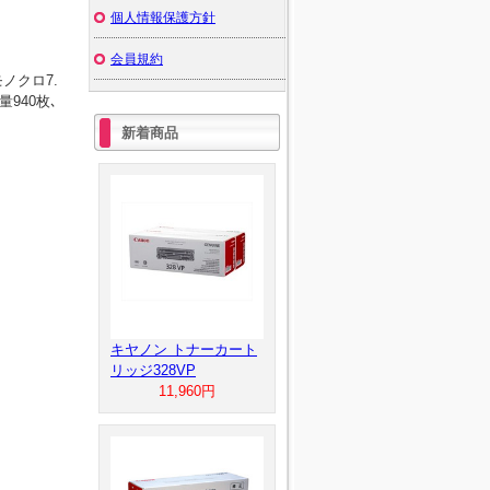
個人情報保護方針
会員規約
ノクロ7.
940枚､
新着商品
キヤノン トナーカート
リッジ328VP
11,960円