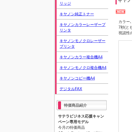
キヤノン
リッジ
キヤノン純正トナー
カラー､
キヤノンカラーレーザープ
7秒(と
リンタ
視認性の
キヤノンモノクロレーザー
プリンタ
キヤノンカラー複合機A4
キヤノンモノクロ複合機A4
キヤノンコピー機A4
デジタルFAX
特価商品紹介
サテラビジネス応援キャン
ペーン専用モデル
今月の特価商品