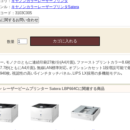
ゴリ：
キヤノンカラーレーザープリンタ
ンル：
キヤノンカラーレーザープリンタSatera
コード：
3103C005
数量
ー､モノクロともに連続印刷27枚/分(A4片面)､ファーストプリントカラー8.6
7.7秒(ともにA4片面)､無線LAN標準対応､オプションカセット1段増設可能で
940枚､視認性の高い5インチタッチパネル､LIPS LX採用の多機能モデル｡
 レーザービームプリンター Satera LBP664Cに関連する商品